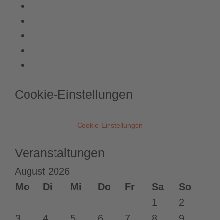
Datenschutzerklärung
Datenschutzbeauftragter
Impressum
Login
Barrierefreiheitserklärung
Cookie-Einstellungen
Cookie-Einstellungen
Vorheriges
Vorheriger
Nächstes
Nächstes
Veranstaltungen
Jahr
Monat
Jahr
Monat
August 2026
Mo
Di
Mi
Do
Fr
Sa
So
1
2
3
4
5
6
7
8
9