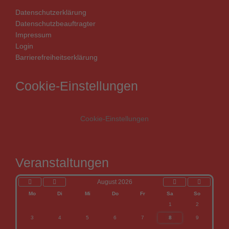
Datenschutzerklärung
Datenschutzbeauftragter
Impressum
Login
Barrierefreiheitserklärung
Cookie-Einstellungen
Cookie-Einstellungen
Vorheriges
Vorheriger
Nächstes
Nächstes
Veranstaltungen
Jahr
Monat
Monat
Jahr
August 2026
Mo
Di
Mi
Do
Fr
Sa
So
1
2
3
4
5
6
7
8
9